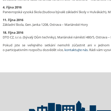
4. října 2016
Panevropská vysoká škola (budova bývalé základní školy v Hulvákách), 
11. října 2016
Základní škola, Gen. Janka 1208, Ostrava – Mariánské Hory
18. října 2016
DTO CZ, s.r.o. (bývalý Dům techniky), Mariánské náměstí 480/5, Ostrava 
Pokud jste se veřejného setkání nemohli zúčastnit ani v jednom
o participativním rozpočtu dozvědět více,
kontaktujte nás.
Rádi vám vysvě