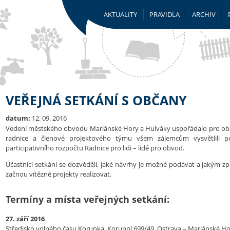
AKTUALITY
PRAVIDLA
ARCHIV
VEŘEJNÁ SETKÁNÍ S OBČANY
datum:
12. 09. 2016
Vedení městského obvodu Mariánské Hory a Hulváky uspořádalo pro občan
radnice a členové projektového týmu všem zájemcům vysvětlili p
participativního rozpočtu Radnice pro lidi – lidé pro obvod.
Účastníci setkání se dozvěděli, jaké návrhy je možné podávat a jakým z
začnou vítězné projekty realizovat.
Termíny a místa veřejných setkání:
27. září 2016
Středisko volného času Korunka, Korunní 699/49, Ostrava – Mariánské H