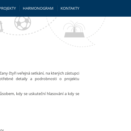
PROJEKTY
HARMONOGRAM
KONTAKTY
y čtyři veřejná setkání, na kterých zástupci
otřebné detaily a podrobnosti o projektu
působem, kdy se uskuteční hlasování a kdy se
ory