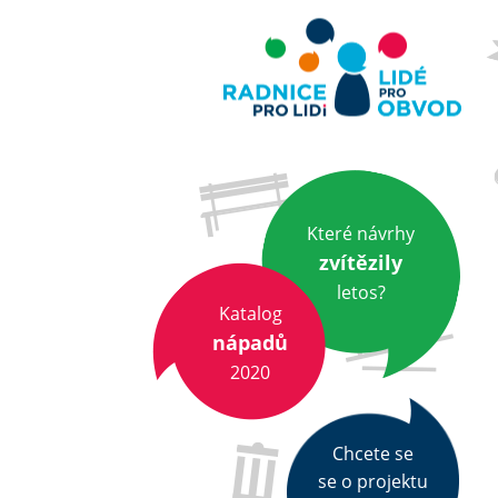
Které návrhy
zvítězily
letos?
Katalog
nápadů
2020
Chcete se
se o projektu